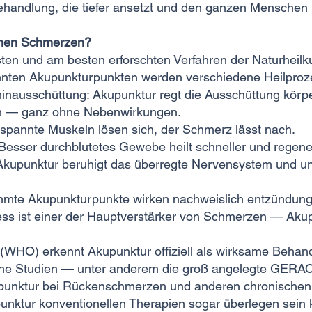
handlung, die tiefer ansetzt und den ganzen Menschen 
chen Schmerzen?​
esten und am besten erforschten Verfahren der Naturheil
nannten Akupunkturpunkten werden verschiedene Heilproz
nausschüttung: Akupunktur regt die Ausschüttung körp
an — ganz ohne Nebenwirkungen.
spannte Muskeln lösen sich, der Schmerz lässt nach.
esser durchblutetes Gewebe heilt schneller und regenerie
kupunktur beruhigt das überregte Nervensystem und un
mmte Akupunkturpunkte wirken nachweislich entzündu
ess ist einer der Hauptverstärker von Schmerzen — Akup
 (WHO) erkennt Akupunktur offiziell als wirksame Beha
sche Studien — unter anderem die groß angelegte GERA
upunktur bei Rückenschmerzen und anderen chronische
nktur konventionellen Therapien sogar überlegen sein 