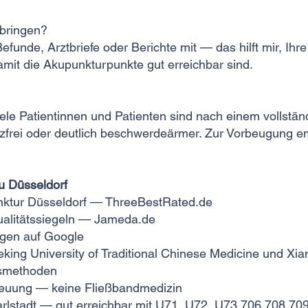
tbringen?
Befunde, Arztbriefe oder Berichte mit — das hilft mir, Ihr
mit die Akupunkturpunkte gut erreichbar sind.
Viele Patientinnen und Patienten sind nach einem vollst
frei oder deutlich beschwerdeärmer. Zur Vorbeugung em
iu Düsseldorf
unktur Düsseldorf — ThreeBestRated.de
ualitätssiegeln — Jameda.de
gen auf Google
king University of Traditional Chinese Medicine und Xia
smethoden
treuung — keine Fließbandmedizin
arlstadt — gut erreichbar mit U71, U72, U73,706,708,70