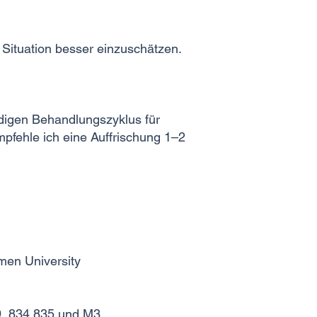
e Situation besser einzuschätzen.
ändigen Behandlungszyklus für
pfehle ich eine Auffrischung 1–2
men University
9, 834,835 und M3