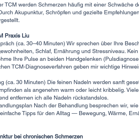
er TCM werden Schmerzen häufig mit einer Schwäche d
 Durch Akupunktur, Schröpfen und gezielte Empfehlunge
estellt.
M Praxis Liu
spräch (ca. 30–40 Minuten) Wir sprechen über Ihre Besc
wohnheiten, Schlaf, Ernährung und Stressniveau. Kein D
hme Ihre Pulse an beiden Handgelenken (Pulsdiagnose)
chen TCM-Diagnoseverfahren geben mir wichtige Hinweis
 (ca. 30 Minuten) Die feinen Nadeln werden sanft gese
pfinden als angenehm warm oder leicht kribbelig. Viel
nd entfernen ich alle Nadeln rückstandslos.
ndlungsplan Nach der Behandlung besprechen wir, wie vi
n einfache Tipps für den Alltag — Bewegung, Wärme, Ern
nktur bei chronischen Schmerzen