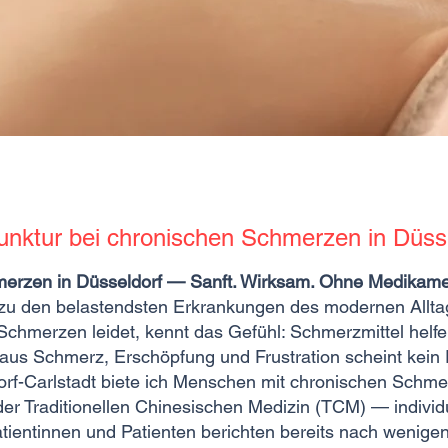
nktur bei chronischen Schmerzen in Düss
merzen in Düsseldorf — Sanft. Wirksam. Ohne Medikame
u den belastendsten Erkrankungen des modernen Allta
chmerzen leidet, kennt das Gefühl: Schmerzmittel helfen
f aus Schmerz, Erschöpfung und Frustration scheint kei
orf-Carlstadt biete ich Menschen mit chronischen Schm
r Traditionellen Chinesischen Medizin (TCM) — individu
tientinnen und Patienten berichten bereits nach wenige