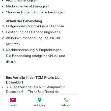
Alkoholabhängigkeit
Medikamentenabhängigkeit
Stressbedingten Suchterscheinungen
Ablauf der Behandlung
Erstgespräch & individuelle Diagnose
Festlegung des Behandlungsplans
Akupunkturbehandlung (ca. 20–30
Minuten)
Nachbesprechung & Empfehlungen
Die Behandlung erfolgt individuell und
diskret.
Ihre Vorteile in der TCM Praxis Liu
Düsseldorf
⭐ Ausgezeichnet als Nr. 1 Akupunktur
Düsseldorf — ThreeBestRated.de
⭐ Mehrfach ausgezeichnet mit
Qualitätssiegeln — Jameda.de
Email
Adresse
Telefon
⭐ Über 90 Fünf-Sterne-Bewertungen auf
Google