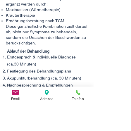
ergänzt werden durch:
Moxibustion (Wärmetherapie)
Kräutertherapie
Ernährungsberatung nach TCM
Diese ganzheitliche Kombination zielt darauf
ab, nicht nur Symptome zu behandeln,
sondern die Ursachen der Beschwerden zu
berücksichtigen.
Ablauf der Behandlung
Erstgespräch & individuelle Diagnose
(ca.30 Minuten)
Festlegung des Behandlungsplans
Akupunkturbehandlung (ca. 30 Minuten)
Nachbesprechung & Empfehlungen
Die Behandlung erfolgt individuell und
Email
Adresse
Telefon
diskret.
Ihre Vorteile in der TCM Praxis Liu
Düsseldorf
⭐ Ausgezeichnet als Nr. 1 Akupunktur