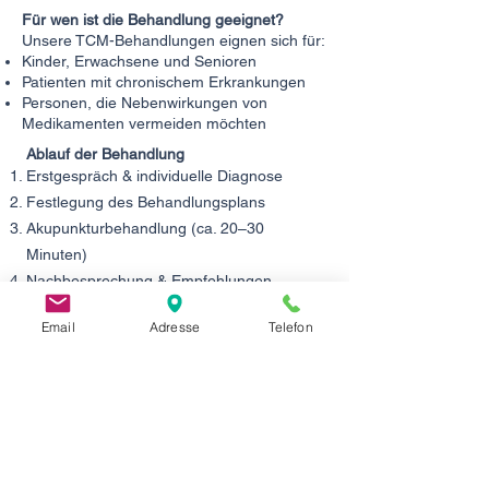
Für wen ist die Behandlung geeignet?
Unsere TCM-Behandlungen eignen sich für:
Kinder, Erwachsene und Senioren
Patienten mit chronischem Erkrankungen
Personen, die Nebenwirkungen von
Medikamenten vermeiden möchten
Ablauf der Behandlung
Erstgespräch & individuelle Diagnose
Festlegung des Behandlungsplans
Akupunkturbehandlung (ca. 20–30
Minuten)
Nachbesprechung & Empfehlungen
Die Behandlung erfolgt individuell und
Email
Adresse
Telefon
diskret.
Ihre Vorteile in der TCM Praxis Liu
Düsseldorf
⭐ Ausgezeichnet als Nr. 1 Akupunktur
Düsseldorf — ThreeBestRated.de
⭐ Mehrfach ausgezeichnet mit
Qualitätssiegeln — Jameda.de