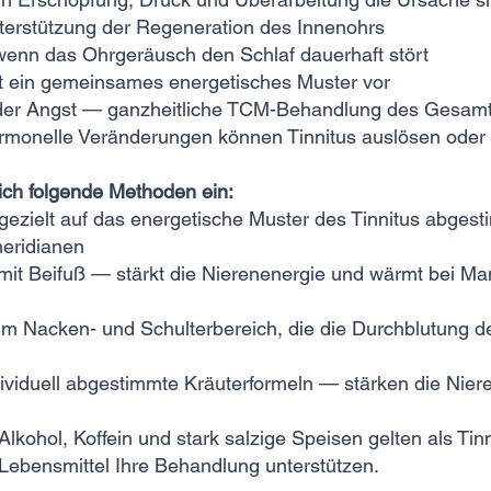
terstützung der Regeneration des Innenohrs
wenn das Ohrgeräusch den Schlaf dauerhaft stört
egt ein gemeinsames energetisches Muster vor
 oder Angst — ganzheitliche TCM-Behandlung des Gesamt
rmonelle Veränderungen können Tinnitus auslösen oder 
 ich folgende Methoden ein:
ezielt auf das energetische Muster des Tinnitus abges
meridianen
it Beifuß — stärkt die Nierenenergie und wärmt bei Man
im Nacken- und Schulterbereich, die die Durchblutung 
dividuell abgestimmte Kräuterformeln — stärken die Nier
ohol, Koffein und stark salzige Speisen gelten als Tinn
ebensmittel Ihre Behandlung unterstützen.