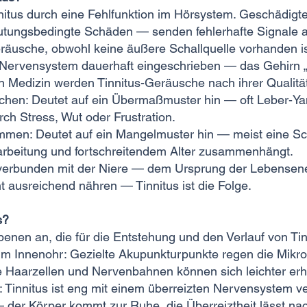
innitus durch eine Fehlfunktion im Hörsystem. Geschädig
lutungsbedingte Schäden — senden fehlerhafte Signale 
Geräusche, obwohl keine äußere Schallquelle vorhanden i
 Nervensystem dauerhaft eingeschrieben — das Gehirn „l
en Medizin werden Tinnitus-Geräusche nach ihrer Qualitä
chen: Deutet auf ein Übermaßmuster hin — oft Leber-Ya
rch Stress, Wut oder Frustration.
mmen: Deutet auf ein Mangelmuster hin — meist eine Sc
arbeitung und fortschreitendem Alter zusammenhängt.
g verbunden mit der Niere — dem Ursprung der Lebensen
 ausreichend nähren — Tinnitus ist die Folge.
s?
nen an, die für die Entstehung und den Verlauf von Tinn
m Innenohr: Gezielte Akupunkturpunkte regen die Mikroz
e Haarzellen und Nervenbahnen können sich leichter erh
Tinnitus ist eng mit einem überreizten Nervensystem ve
der Körper kommt zur Ruhe, die Überreiztheit lässt na