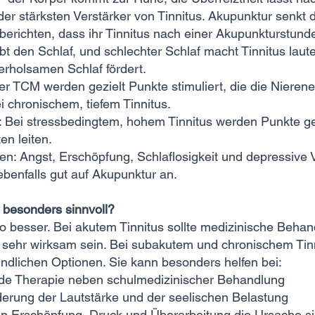
r der stärksten Verstärker von Tinnitus. Akupunktur senk
berichten, dass ihr Tinnitus nach einer Akupunkturstunde 
bt den Schlaf, und schlechter Schlaf macht Tinnitus laut
 erholsamen Schlaf fördert.
der TCM werden gezielt Punkte stimuliert, die die Niere
chronischem, tiefem Tinnitus.
 Bei stressbedingtem, hohem Tinnitus werden Punkte ge
en leiten.
n: Angst, Erschöpfung, Schlaflosigkeit und depressive V
benfalls gut auf Akupunktur an.
 besonders sinnvoll?
esto besser. Bei akutem Tinnitus sollte medizinische Beh
sehr wirksam sein. Bei subakutem und chronischem Tinni
ndlichen Optionen. Sie kann besonders helfen bei:
de Therapie neben schulmedizinischer Behandlung
erung der Lautstärke und der seelischen Belastung
n Erschöpfung, Druck und Überarbeitung die Ursache s