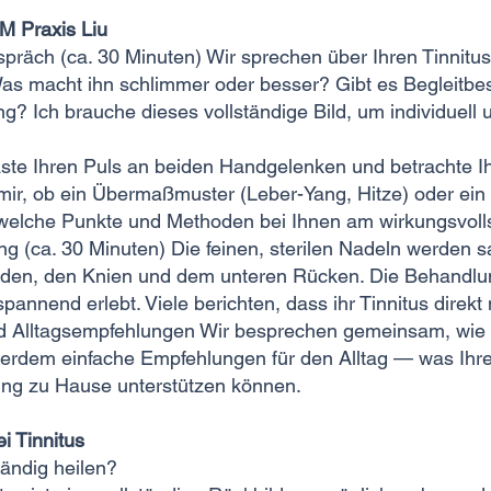
M Praxis Liu
spräch (ca. 30 Minuten) Wir sprechen über Ihren Tinnitus
? Was macht ihn schlimmer oder besser? Gibt es Begleitb
g? Ich brauche dieses vollständige Bild, um individuell
ste Ihren Puls an beiden Handgelenken und betrachte I
ir, ob ein Übermaßmuster (Leber-Yang, Hitze) oder ein
, welche Punkte und Methoden bei Ihnen am wirkungsvolls
g (ca. 30 Minuten) Die feinen, sterilen Nadeln werden s
den, den Knien und dem unteren Rücken. Die Behandlun
spannend erlebt. Viele berichten, dass ihr Tinnitus direkt
 Alltagsempfehlungen Wir besprechen gemeinsam, wie vi
ßerdem einfache Empfehlungen für den Alltag — was Ihren
lung zu Hause unterstützen können.
i Tinnitus
tändig heilen?