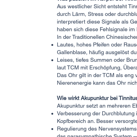
Aus westlicher Sicht entsteht T
durch Lärm, Stress oder durchb
interpretiert diese Signale als 
haben sich diese Fehlsignale im
In der Traditionellen Chinesisch
Lautes, hohes Pfeifen oder Raus
Gallenblase, häufig ausgelöst du
Leises, tiefes Summen oder Bru
laut TCM mit Erschöpfung, Über
Das Ohr gilt in der TCM als en
Nierenenergie kann das Ohr nicht
Wie wirkt Akupunktur bei Tinnitu
Akupunktur setzt an mehreren Ebe
Verbesserung der Durchblutung i
Kopfbereich an. Besser versorgt
Regulierung des Nervensystems: 
das parasympathische System — 