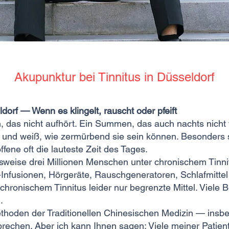
Akupunktur bei Tinnitus in Düsseldorf
dorf — Wenn es klingelt, rauscht oder pfeift
, das nicht aufhört. Ein Summen, das auch nachts nicht 
 und weiß, wie zermürbend sie sein können. Besonders sc
ffene oft die lauteste Zeit des Tages.
sweise drei Millionen Menschen unter chronischem Tinni
n-Infusionen, Hörgeräte, Rauschgeneratoren, Schlafmitt
chronischem Tinnitus leider nur begrenzte Mittel. Viele
.
ethoden der Traditionellen Chinesischen Medizin — insb
rechen. Aber ich kann Ihnen sagen: Viele meiner Patien