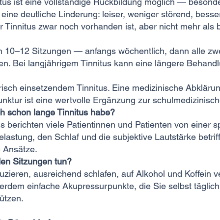
us ist eine vollständige Rückbildung möglich — besonde
 eine deutliche Linderung: leiser, weniger störend, besser
r Tinnitus zwar noch vorhanden ist, aber nicht mehr als
on 10–12 Sitzungen — anfangs wöchentlich, dann alle z
en. Bei langjährigem Tinnitus kann eine längere Behandl
isch einsetzendem Tinnitus. Eine medizinische Abklärung
ktur ist eine wertvolle Ergänzung zur schulmedizinisch
ch schon lange Tinnitus habe?
us berichten viele Patientinnen und Patienten von eine
astung, den Schlaf und die subjektive Lautstärke betriff
e Ansätze.
den Sitzungen tun?
uzieren, ausreichend schlafen, auf Alkohol und Koffein 
erdem einfache Akupressurpunkte, die Sie selbst tägli
ützen.