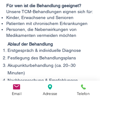
Für wen ist die Behandlung geeignet?
Unsere TCM-Behandlungen eignen sich für:
Kinder, Erwachsene und Senioren
Patienten mit chronischem Erkrankungen
Personen, die Nebenwirkungen von
Medikamenten vermeiden möchten
Ablauf der Behandlung
Erstgespräch & individuelle Diagnose
Festlegung des Behandlungsplans
Akupunkturbehandlung (ca. 20–30
Minuten)
Nachbesprechung & Empfehlungen
Die Behandlung erfolgt individuell und
Email
Adresse
Telefon
diskret.
Ihre Vorteile in der TCM Praxis Liu
Düsseldorf
⭐ Ausgezeichnet als Nr. 1 Akupunktur
Düsseldorf — ThreeBestRated.de
⭐ Mehrfach ausgezeichnet mit
Qualitätssiegeln — Jameda.de