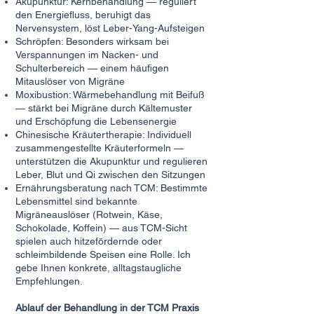
Akupunktur:
Kernbehandlung — reguliert
den Energiefluss, beruhigt das
Nervensystem, löst Leber-Yang-Aufsteigen
Schröpfen: Besonders wirksam bei
Verspannungen im Nacken- und
Schulterbereich — einem häufigen
Mitauslöser von Migräne
Moxibustion: Wärmebehandlung mit Beifuß
— stärkt bei Migräne durch Kältemuster
und Erschöpfung die Lebensenergie
Chinesische Kräutertherapie: Individuell
zusammengestellte Kräuterformeln —
unterstützen die Akupunktur und regulieren
Leber, Blut und Qi zwischen den Sitzungen
Ernährungsberatung nach TCM: Bestimmte
Lebensmittel sind bekannte
Migräneauslöser (Rotwein, Käse,
Schokolade, Koffein) — aus TCM-Sicht
spielen auch hitzefördernde oder
schleimbildende Speisen eine Rolle. Ich
gebe Ihnen konkrete, alltagstaugliche
Empfehlungen.
Ablauf der Behandlung in der TCM Praxis