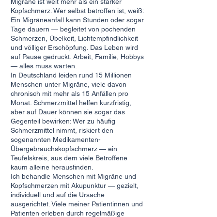
Migräne ist weit mehr als ein starker
Kopfschmerz. Wer selbst betroffen ist, weiß:
Ein Migräneanfall kann Stunden oder sogar
Tage dauern — begleitet von pochenden
Schmerzen, Übelkeit, Lichtempfindlichkeit
und völliger Erschöpfung. Das Leben wird
auf Pause gedrückt. Arbeit, Familie, Hobbys
— alles muss warten.
In Deutschland leiden rund 15 Millionen
Menschen unter Migräne, viele davon
chronisch mit mehr als 15 Anfällen pro
Monat. Schmerzmittel helfen kurzfristig,
aber auf Dauer können sie sogar das
Gegenteil bewirken: Wer zu häufig
Schmerzmittel nimmt, riskiert den
sogenannten Medikamenten-
Übergebrauchskopfschmerz — ein
Teufelskreis, aus dem viele Betroffene
kaum alleine herausfinden.
Ich behandle Menschen mit Migräne und
Kopfschmerzen mit Akupunktur — gezielt,
individuell und auf die Ursache
ausgerichtet. Viele meiner Patientinnen und
Patienten erleben durch regelmäßige