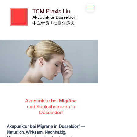
TCM Praxis Liu
Akupunktur Düsseldorf
​​中医针灸 I 杜塞尔多夫
Akupunktur bei Migräne
und Kopfschmerzen in
Düsseldorf
Akupunktur bei Migräne in Düsseldorf —
Natürlich. Wirksam. Nachhaltig.