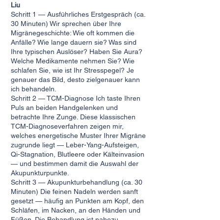
Liu
Schritt 1 — Ausführliches Erstgespräch (ca.
30 Minuten) Wir sprechen über Ihre
Migränegeschichte: Wie oft kommen die
Anfälle? Wie lange dauern sie? Was sind
Ihre typischen Auslöser? Haben Sie Aura?
Welche Medikamente nehmen Sie? Wie
schlafen Sie, wie ist Ihr Stresspegel? Je
genauer das Bild, desto zielgenauer kann
ich behandeln.
Schritt 2 — TCM-Diagnose Ich taste Ihren
Puls an beiden Handgelenken und
betrachte Ihre Zunge. Diese klassischen
TCM-Diagnoseverfahren zeigen mir,
welches energetische Muster Ihrer Migräne
zugrunde liegt — Leber-Yang-Aufsteigen,
Qi-Stagnation, Blutleere oder Kälteinvasion
— und bestimmen damit die Auswahl der
Akupunkturpunkte.
Schritt 3 — Akupunkturbehandlung (ca. 30
Minuten) Die feinen Nadeln werden sanft
gesetzt — häufig an Punkten am Kopf, den
Schläfen, im Nacken, an den Händen und
Füßen. Die Behandlung ist nahezu