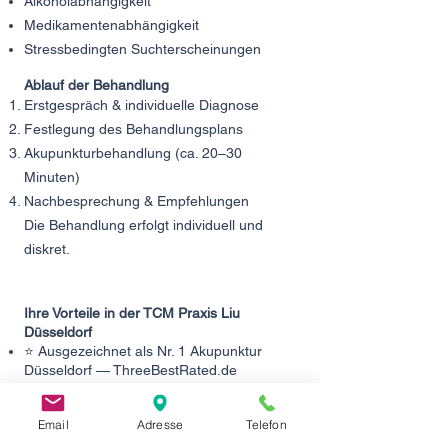
Alkoholabhängigkeit
Medikamentenabhängigkeit
Stressbedingten Suchterscheinungen
Ablauf der Behandlung
Erstgespräch & individuelle Diagnose
Festlegung des Behandlungsplans
Akupunkturbehandlung (ca. 20–30
Minuten)
Nachbesprechung & Empfehlungen
Die Behandlung erfolgt individuell und
diskret.
Ihre Vorteile in der TCM Praxis Liu
Düsseldorf
⭐ Ausgezeichnet als Nr. 1 Akupunktur
Düsseldorf — ThreeBestRated.de
⭐ Mehrfach ausgezeichnet mit
Qualitätssiegeln — Jameda.de
Email
Adresse
Telefon
⭐ Über 90 Fünf-Sterne-Bewertungen auf
Google