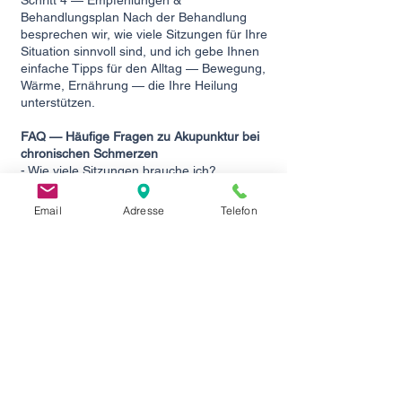
Schritt 4 — Empfehlungen &
Behandlungsplan Nach der Behandlung
besprechen wir, wie viele Sitzungen für Ihre
Situation sinnvoll sind, und ich gebe Ihnen
einfache Tipps für den Alltag — Bewegung,
Wärme, Ernährung — die Ihre Heilung
unterstützen.
FAQ — Häufige Fragen zu Akupunktur bei
chronischen Schmerzen
- Wie viele Sitzungen brauche ich?
Das hängt von der Dauer und Intensität
Ihrer Beschwerden ab. Bei chronischen
Email
Adresse
Telefon
Schmerzen empfehle ich in der Regel eine
erste Serie von 8–10 Sitzungen. Viele
Patientinnen und Patienten spüren bereits
nach 3–5 Sitzungen eine deutliche
Verbesserung.
- Tut Akupunktur weh?
Nein — die verwendeten Nadeln sind sehr
fein, viel dünner als eine Spritzennadel.
Das Einstechen ist kaum spürbar. Manche
beschreiben ein leichtes Ziehen oder