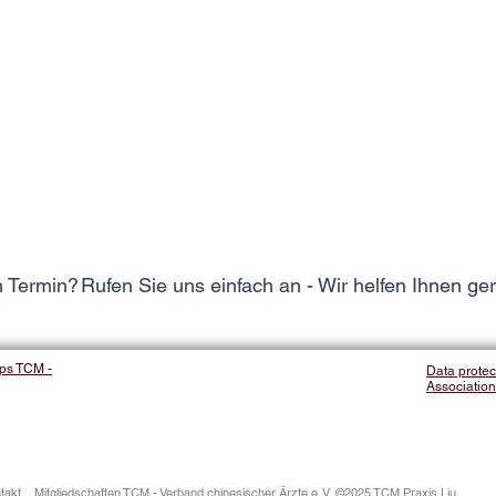
n Termin?
Rufen Sie uns einfach an - Wir helfen Ihnen ge
ps TCM -
Data protec
Association
takt
Mitgliedschaften TCM - Verband chinesischer Ärzte e. V.
©2025
TCM Praxis Liu