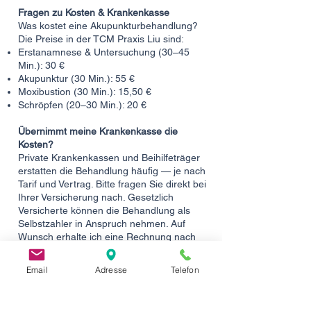
Fragen zu Kosten & Krankenkasse
Was kostet eine Akupunkturbehandlung?
Die Preise in der TCM Praxis Liu sind:
Erstanamnese & Untersuchung (30–45
Min.): 30 €
Akupunktur (30 Min.): 55 €
Moxibustion (30 Min.): 15,50 €
Schröpfen (20–30 Min.): 20 €​
Übernimmt meine Krankenkasse die
Kosten?
Private Krankenkassen und Beihilfeträger
erstatten die Behandlung häufig — je nach
Tarif und Vertrag. Bitte fragen Sie direkt bei
Ihrer Versicherung nach. Gesetzlich
Versicherte können die Behandlung als
Selbstzahler in Anspruch nehmen. Auf
Wunsch erhalte ich eine Rechnung nach
dem Gebührenverzeichnis für Heilpraktiker
(GebüH) — umsatzsteuerfrei gemäß § 4 Nr.
Email
Adresse
Telefon
14 UStG.
Gibt es eine Erstberatung?