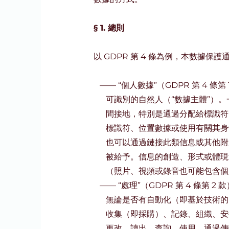
§ 1. 總則
以 GDPR 第 4 條為例，本數據保
——
“個人數據”（GDPR 第 4 條
可識別的自然人（“數據主體”）
間接地，特別是通過分配給標識符
標識符、位置數據或使用有關其身
也可以通過鏈接此類信息或其他附
被給予。信息的創造、形式或體現
（照片、視頻或錄音也可能包含個
——
“處理”（GDPR 第 4 條第
無論是否有自動化（即基於技術的
收集（即採購）、記錄、組織、安
更改、讀出、查詢、使用、通過傳