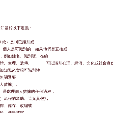
護通知基於以下定義：
第 1 款）是與已識別或
。一個人是可識別的，如果他們是直接或
，例如姓名、識別號、在線
體、生理、遺傳、
可以識別心理、經濟、文化或社會身
加知識來實現可識別性
無關緊要
人數據）。
 2 款）是處理個人數據的任何過程，
）流程的幫助。這尤其包括
排、儲存、改編或
輸、傳播披露