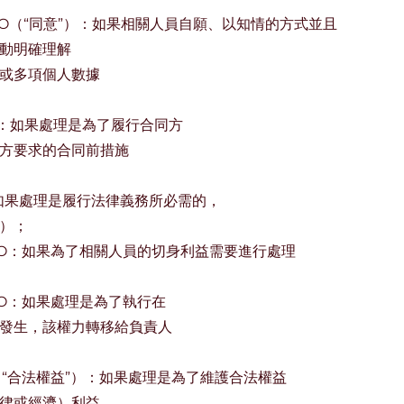
. a DS-GVO（“同意”）：如果相關人員自願、以知情的方式並且
動明確理解
或多項個人數據
it. b 條：如果處理是為了履行合同方
方要求的合同前措施
c GDPR：如果處理是履行法律義務所必需的，
）；
.d DS-GVO：如果為了相關人員的切身利益需要進行處理
DS-GVO：如果處理是為了執行在
發生，該權力轉移給負責人
1 句 f（“合法權益”）：如果處理是為了維護合法權益
律或經濟）利益，