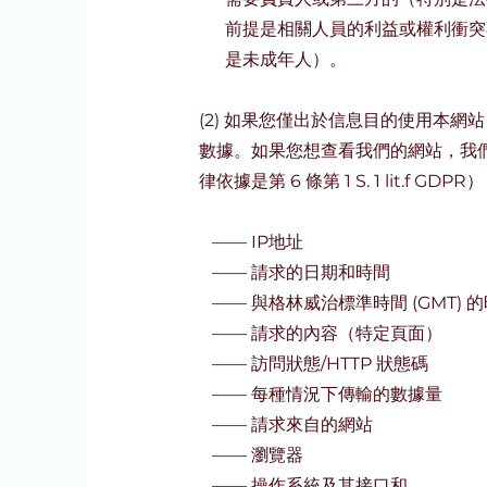
前提是相關人員的利益或權利衝突
是未成年人）。
(2) 如果您僅出於信息目的使用本
數據。如果您想查看我們的網站，我
律依據是第 6 條第 1 S. 1 lit.f GDPR
——
IP地址
——
請求的日期和時間
——
與格林威治標準時間 (GMT) 
——
請求的內容（特定頁面）
——
訪問狀態/HTTP 狀態碼
——
每種情況下傳輸的數據量
——
請求來自的網站
——
瀏覽器
——
操作系統及其接口和