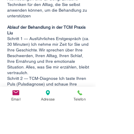
Techniken für den Alltag, die Sie selbst
anwenden können, um die Behandlung zu
unterstützen
Ablauf der Behandlung in der TCM Praxis
Liu
Schritt 1 — Ausführliches Erstgespräch (ca.
30 Minuten) Ich nehme mir Zeit für Sie und
Ihre Geschichte. Wir sprechen über Ihre
Beschwerden, Ihren Alltag, Ihren Schlaf,
Ihre Ernährung und Ihre emotionale
Situation. Alles, was Sie mir erzählen, bleibt
vertraulich.
Schritt 2 — TCM-Diagnose Ich taste Ihren
Puls (Pulsdiagnose) und schaue Ihre
Zunge an (Zungendiagnose). Diese
klassischen Verfahren geben mir wichtige
Email
Adresse
Telefon
Hinweise auf Ihr energetisches Muster —
ob zum Beispiel eine Qi-Stagnation der
Leber, eine Schwäche des Herzens oder
eine tiefe Erschöpfung der Nierenenergie
im Vordergrund steht.
Schritt 3 — Akupunkturbehandlung (ca. 30