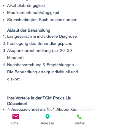
Alkoholabhängigkeit
Medikamentenabhängigkeit
Stressbedingten Suchterscheinungen
Ablauf der Behandlung
Erstgespräch & individuelle Diagnose
Festlegung des Behandlungsplans
Akupunkturbehandlung (ca. 20–30
Minuten)
Nachbesprechung & Empfehlungen
Die Behandlung erfolgt individuell und
diskret.
Ihre Vorteile in der TCM Praxis Liu
Düsseldorf
⭐ Ausgezeichnet als Nr. 1 Akupunktur
Düsseldorf — ThreeBestRated.de
⭐ Mehrfach ausgezeichnet mit
Email
Adresse
Telefon
Qualitätssiegeln — Jameda.de
⭐ Über 90 Fünf-Sterne-Bewertungen auf