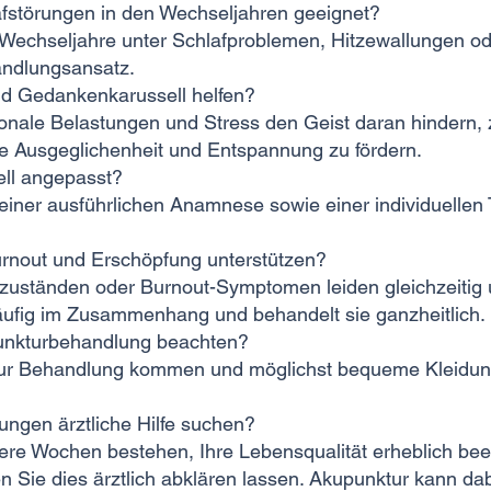
afstörungen in den Wechseljahren geeignet?
 Wechseljahre unter Schlafproblemen, Hitzewallungen o
andlungsansatz.
nd Gedankenkarussell helfen?
onale Belastungen und Stress den Geist daran hindern,
re Ausgeglichenheit und Entspannung zu fördern.
ell angepasst?
 einer ausführlichen Anamnese sowie einer individuelle
rnout und Erschöpfung unterstützen?
szuständen oder Burnout-Symptomen leiden gleichzeitig
ufig im Zusammenhang und behandelt sie ganzheitlich.
upunkturbehandlung beachten?
rn zur Behandlung kommen und möglichst bequeme Kleidun
rungen ärztliche Hilfe suchen?
e Wochen bestehen, Ihre Lebensqualität erheblich beei
 Sie dies ärztlich abklären lassen. Akupunktur kann da