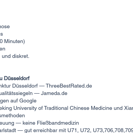
nose
ns
0 Minuten)
en
 und diskret.
iu Düsseldorf
unktur Düsseldorf — ThreeBestRated.de
ualitätssiegeln — Jameda.de
gen auf Google
king University of Traditional Chinese Medicine und Xi
smethoden
etreuung — keine Fließbandmedizin
arlstadt — gut erreichbar mit U71, U72, U73,706,708,7