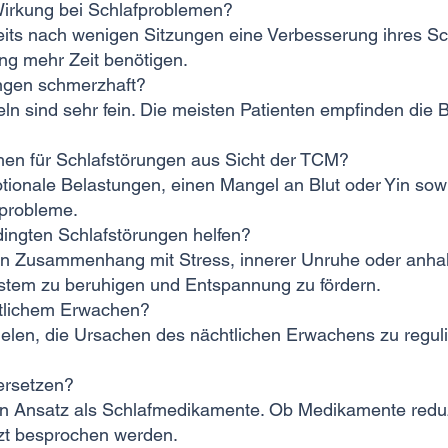
 Wirkung bei Schlafproblemen?
ts nach wenigen Sitzungen eine Verbesserung ihres Sch
g mehr Zeit benötigen.
ungen schmerzhaft?
n sind sehr fein. Die meisten Patienten empfinden di
chen für Schlafstörungen aus Sicht der TCM?
otionale Belastungen, einen Mangel an Blut oder Yin so
fprobleme.
dingten Schlafstörungen helfen?
 in Zusammenhang mit Stress, innerer Unruhe oder anh
stem zu beruhigen und Entspannung zu fördern.
chtlichem Erwachen?
len, die Ursachen des nächtlichen Erwachens zu regulie
ersetzen?
en Ansatz als Schlafmedikamente. Ob Medikamente reduz
zt besprochen werden.