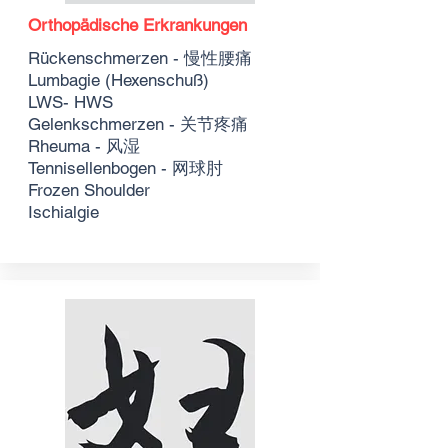
Orthopädische Erkrankungen
Rückenschmerzen - 慢性腰痛
Lumbagie (Hexenschuß)
LWS- HWS
Gelenkschmerzen - 关节疼痛
Rheuma -
风湿
Tennisellenbogen - 网球肘
Frozen Shoulder
Ischialgie