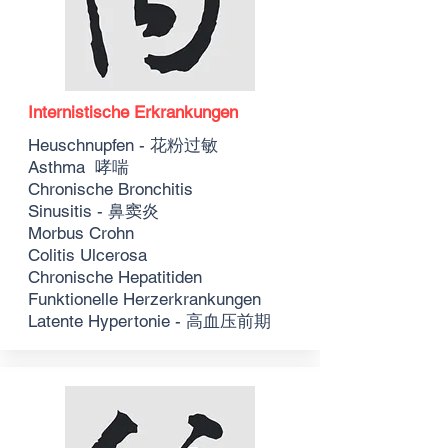
Internistische Erkrankungen
Heuschnupfen
- 花粉过敏
Asthma 哮喘
Chronische Bronchitis
Sinusitis - 鼻窦炎
Morbus Crohn
Colitis Ulcerosa
Chronische Hepatitiden
Funktionelle Herzerkrankungen
Latente Hypertonie - 高血压前期