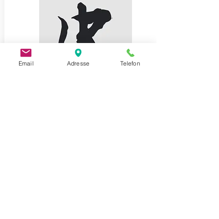
Email
Adresse
Telefon
Hauterkrankungen
Psoriasis vulgaris - 银屑病
Neurodermitis - 湿疹
Chronische Ekzeme
Akne