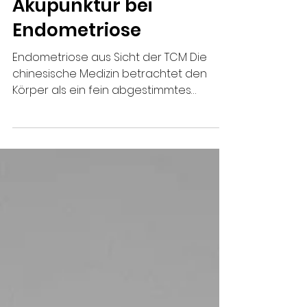
Wie hilft TCM und
Akupunktur bei
Endometriose
Endometriose aus Sicht der TCM Die
chinesische Medizin betrachtet den
Körper als ein fein abgestimmtes
System, in dem Lebensenergie (Qi) und
Blut harmonisch fließen sollten. Bei
Endometriose sieht die TCM
typischerweise eine Kombination aus
mehreren Ungleichgewichten: Blutstase
– Das Blut zirkuliert nicht frei und
sammelt sich an Stellen, wo es nicht
hingehört Qi-Stagnation – Der
Energiefluss ist blockiert, was zu
Schmerzen und Spannungsgefühlen