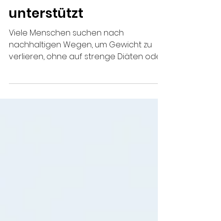
Gewichtsreduktion
unterstützt
Viele Menschen suchen nach
nachhaltigen Wegen, um Gewicht zu
verlieren, ohne auf strenge Diäten oder
intensive Sportprogramme
zurückgreifen zu müssen. Die
Traditionelle Chinesische Medizin (TCM)
bietet einen ganzheitlichen Ansatz, der
Körper, Geist und Ernährung in Einklang
bringt. Dieser Beitrag erklärt, wie TCM
beim Abnehmen helfen kann und
welche Methoden sich bewährt haben.
TCM Ernährung und Akupunktur zur
Unterstützung der Gewichtsreduktion
Die Grundlagen der TCM beim Ab