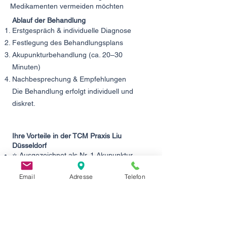
Medikamenten vermeiden möchten
Ablauf der Behandlung
Erstgespräch & individuelle Diagnose
Festlegung des Behandlungsplans
Akupunkturbehandlung (ca. 20–30
Minuten)
Nachbesprechung & Empfehlungen
Die Behandlung erfolgt individuell und
diskret.
Ihre Vorteile in der TCM Praxis Liu
Düsseldorf
⭐ Ausgezeichnet als Nr. 1 Akupunktur
Düsseldorf — ThreeBestRated.de
⭐ Mehrfach ausgezeichnet mit
Email
Adresse
Telefon
Qualitätssiegeln — Jameda.de
⭐ Über 90 Fünf-Sterne-Bewertungen auf
Google
✅ Fundierte Ausbildung an der Peking
University of Traditional Chinese Medicine