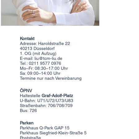
Kontakt
Adresse
: Haroldstraße 22
40213 Düsseldorf
1. OG (mit Aufzug)
E-mail:
liu@tcm-liu.de
Tel.:
0211 9577 0976
Mo–Fr: 08:30–17:00 Uhr
Sa: 09:00–14:00 Uhr
Termine nur nach Vereinbarung
ÖPNV
Haltestelle
Graf-Adolf-Platz
U-Bahn
:
U71/U72/U73/U83
Straßenbahn: 706/708/709
Bus: 726
Parken
Parkhaus Q-Park GAP 15
Parkhaus Siegfried-Klein-Straße 5
Poststraße