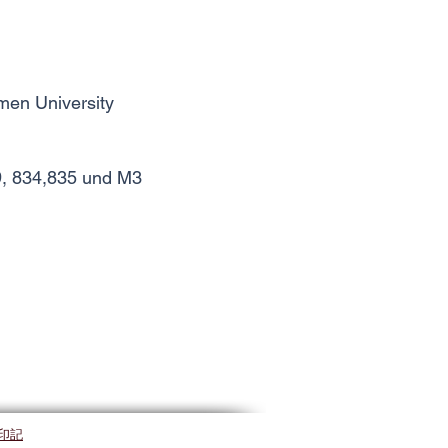
men University
9, 834,835 und M3
印記