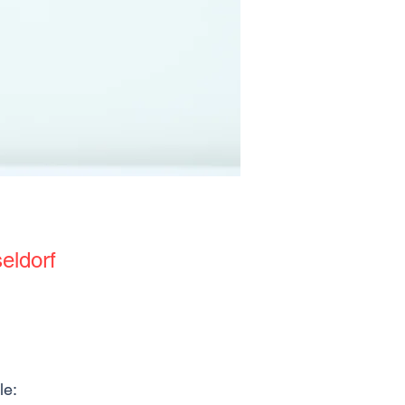
eldorf
le: