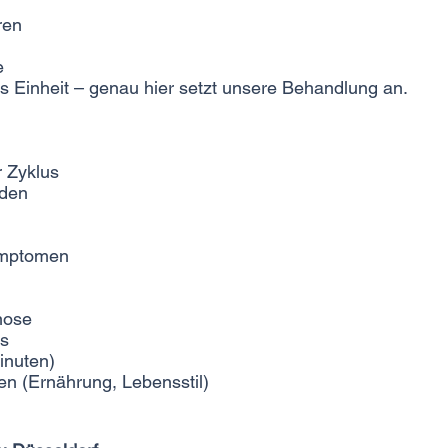
ren
e
s Einheit – genau hier setzt unsere Behandlung an.
 Zyklus
rden
ymptomen
nose
ns
inuten)
 (Ernährung, Lebensstil)