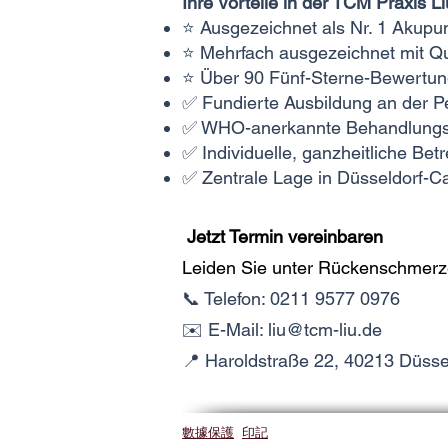
Ihre Vorteile in der TCM Praxis L
⭐ Ausgezeichnet als Nr. 1 Akup
⭐ Mehrfach ausgezeichnet mit Q
⭐ Über 90 Fünf-Sterne-Bewertun
✅ Fundierte Ausbildung an der Pe
✅ WHO-anerkannte Behandlung
✅ Individuelle, ganzheitliche Be
✅ Zentrale Lage in Düsseldorf-C
Jetzt Termin vereinbaren
Leiden Sie unter Rückenschmerze
📞 Telefon: 0211 9577 0976
✉️ E-Mail:
liu@tcm-liu.de
📍 Haroldstraße 22, 40213 Düssel
數據保護
印記