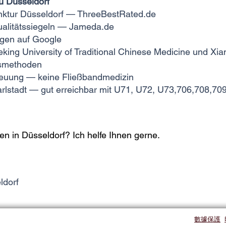
iu Düsseldorf
unktur Düsseldorf — ThreeBestRated.de
ualitätssiegeln — Jameda.de
gen auf Google
king University of Traditional Chinese Medicine und Xia
smethoden
treuung — keine Fließbandmedizin
arlstadt — gut erreichbar mit U71, U72, U73,706,708,70
n in Düsseldorf? Ich helfe Ihnen gerne.
dorf​
數據保護