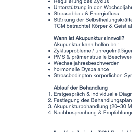
Regulierung des Zyklus
Unterstützung in den Wechseljah
Stressabbau & Energiefluss
Stärkung der Selbstheilungskräft
TCM betrachtet Körper & Geist al
Wann ist Akupunktur sinnvoll?
Akupunktur kann helfen bei:
Zyklusprobleme / unregelmäßiger
PMS & prämenstruelle Beschwe
Wechseljahresbeschwerden
hormonelle Dysbalance
Stressbedingten körperlichen S
Ablauf der Behandlung
Erstgespräch & individuelle Diag
Festlegung des Behandlungspla
Akupunkturbehandlung (20–30 M
Nachbesprechung & Empfehlungen