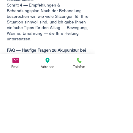
Schritt 4 — Empfehlungen &
Behandlungsplan Nach der Behandlung
besprechen wir, wie viele Sitzungen für Ihre
Situation sinnvoll sind, und ich gebe Ihnen
einfache Tipps für den Alltag — Bewegung,
Wärme, Ernährung — die Ihre Heilung
unterstützen.
FAQ — Häufige Fragen zu Akupunktur bei
chronischen Schmerzen
- Wie viele Sitzungen brauche ich?
Email
Adresse
Telefon
Das hängt von der Dauer und Intensität
Ihrer Beschwerden ab. Bei chronischen
Schmerzen empfehle ich in der Regel eine
erste Serie von 8–10 Sitzungen. Viele
Patientinnen und Patienten spüren bereits
nach 3–5 Sitzungen eine deutliche
Verbesserung.
- Tut Akupunktur weh?
Nein — die verwendeten Nadeln sind sehr
fein, viel dünner als eine Spritzennadel.
Das Einstechen ist kaum spürbar. Manche