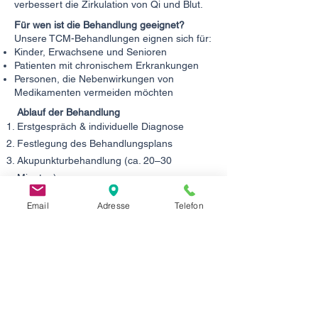
verbessert die Zirkulation von Qi und Blut.
Für wen ist die Behandlung geeignet?
Unsere TCM-Behandlungen eignen sich für:
Kinder, Erwachsene und Senioren
Patienten mit chronischem Erkrankungen
Personen, die Nebenwirkungen von
Medikamenten vermeiden möchten
Ablauf der Behandlung
Erstgespräch & individuelle Diagnose
Festlegung des Behandlungsplans
Akupunkturbehandlung (ca. 20–30
Minuten)
Nachbesprechung & Empfehlungen
Email
Adresse
Telefon
Die Behandlung erfolgt individuell und
diskret.
Ihre Vorteile in der TCM Praxis Liu
Düsseldorf
⭐ Ausgezeichnet als Nr. 1 Akupunktur
Düsseldorf — ThreeBestRated.de
⭐ Mehrfach ausgezeichnet mit