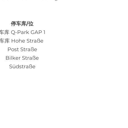
停车库/位
车库 Q-Park GAP 1
车库 Hohe Straße
Post Straße
Bilker Straße
Südstraße