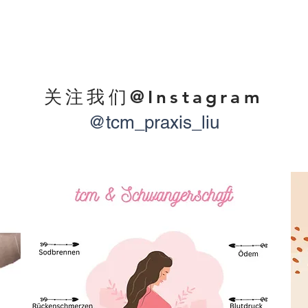
关注我们@Instagram
@tcm_praxis_liu