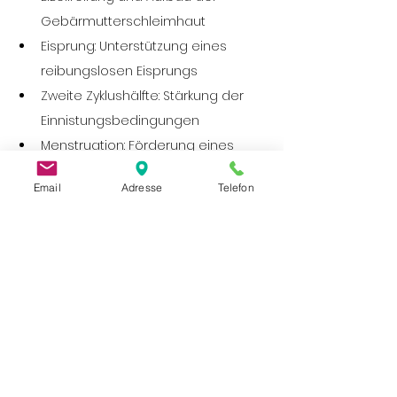
Gebärmutterschleimhaut
Eisprung: Unterstützung eines 
reibungslosen Eisprungs
Zweite Zyklushälfte: Stärkung der 
Einnistungsbedingungen
Menstruation: Förderung eines 
vollständigen Blutabflusses
Email
Adresse
Telefon
Auch die Begleitung bei IVF-
Behandlungen ist möglich und kann 
den Erfolg unterstützen.
Wie läuft eine TCM-Behandlung ab?
Ausführliche Erstanamnese – 
Gespräch, Puls- und 
Zungendiagnose
Individueller Behandlungsplan – 