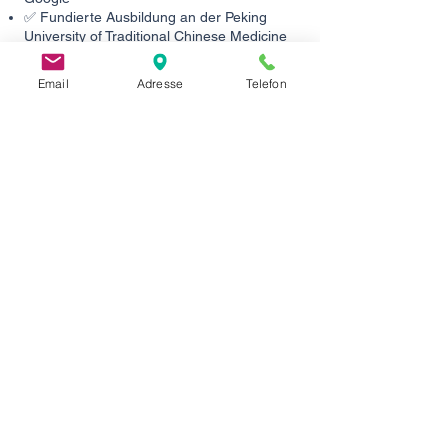
✅ Fundierte Ausbildung an der Peking
University of Traditional Chinese Medicine
und Xiamen University
✅ WHO-anerkannte
Email
Adresse
Telefon
Behandlungsmethoden
✅ Individuelle, ganzheitliche Betreuung —
keine Fließbandmedizin
✅ Zentrale Lage in Düsseldorf-Carlstadt —
gut erreichbar mit U71, U72,
U73,706,708,709, 834,835 und M3
Jetzt Termin vereinbaren
Leiden Sie unter Rückenschmerzen in
Düsseldorf? Ich helfe Ihnen gerne.
📞 Telefon:
0211 9577 0976
✉️ E-Mail:
liu@tcm-liu.de
📍 Haroldstraße 22, 40213 Düsseldorf​
Akupunktur bei Rückenschmerzen Düsseldorf