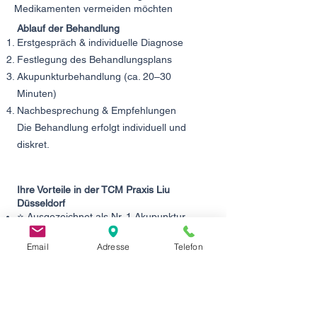
Medikamenten vermeiden möchten
Ablauf der Behandlung
Erstgespräch & individuelle Diagnose
Festlegung des Behandlungsplans
Akupunkturbehandlung (ca. 20–30
Minuten)
Nachbesprechung & Empfehlungen
Die Behandlung erfolgt individuell und
diskret.
Ihre Vorteile in der TCM Praxis Liu
Düsseldorf
⭐ Ausgezeichnet als Nr. 1 Akupunktur
Düsseldorf — ThreeBestRated.de
⭐ Mehrfach ausgezeichnet mit
Email
Adresse
Telefon
Qualitätssiegeln — Jameda.de
⭐ Über 90 Fünf-Sterne-Bewertungen auf
Google
✅ Fundierte Ausbildung an der Peking
University of Traditional Chinese Medicine