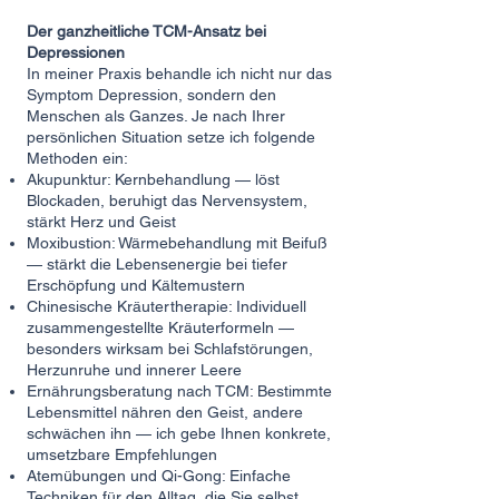
Der ganzheitliche TCM-Ansatz bei
Depressionen
In meiner Praxis behandle ich nicht nur das
Symptom Depression, sondern den
Menschen als Ganzes. Je nach Ihrer
persönlichen Situation setze ich folgende
Methoden ein:
Akupunktur: Kernbehandlung — löst
Blockaden, beruhigt das Nervensystem,
stärkt Herz und Geist
Moxibustion: Wärmebehandlung mit Beifuß
— stärkt die Lebensenergie bei tiefer
Erschöpfung und Kältemustern
Chinesische Kräutertherapie: Individuell
zusammengestellte Kräuterformeln —
besonders wirksam bei Schlafstörungen,
Herzunruhe und innerer Leere
Ernährungsberatung nach TCM: Bestimmte
Lebensmittel nähren den Geist, andere
schwächen ihn — ich gebe Ihnen konkrete,
umsetzbare Empfehlungen
Atemübungen und Qi-Gong: Einfache
Techniken für den Alltag, die Sie selbst