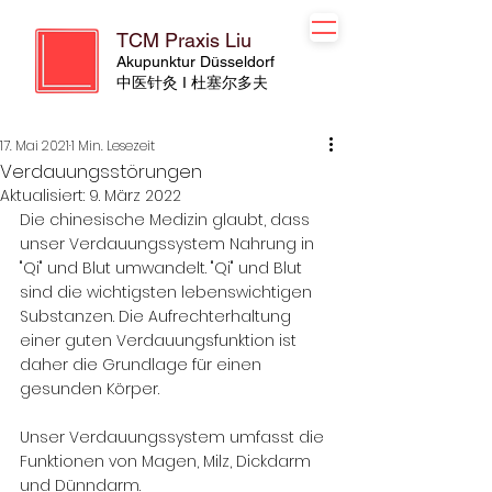
TCM Praxis Liu
Akupunktur Düsseldorf
​​中医针灸 I 杜塞尔多夫
17. Mai 2021
1 Min. Lesezeit
Verdauungsstörungen
Aktualisiert:
9. März 2022
Die chinesische Medizin glaubt, dass 
unser Verdauungssystem Nahrung in 
"Qi" und Blut umwandelt. "Qi" und Blut 
sind die wichtigsten lebenswichtigen 
Substanzen. Die Aufrechterhaltung 
einer guten Verdauungsfunktion ist 
daher die Grundlage für einen 
gesunden Körper.
Unser Verdauungssystem umfasst die 
Funktionen von Magen, Milz, Dickdarm 
und Dünndarm.